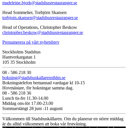
madeleine.bjork@stadshusrestauranger.se
Head Sommelier, Torbjörn Skansen
torbjorn.skansen@stadshusrestauranger.se
Head of Operations, Christopher Beskow
christopher.beskow@stadshusrestauranger.se
Prenumerera på vårt nyhetsbrev
Stockholms Stadshus
Hantverkargatan 1
105 35 Stockholm
08 - 586 218 30
bokning@stadshuskallarensthlm.se
Bokningstelefon bemannad vardagar kl 10-15
Hovmästare, för bokningar samma dag.
08 - 586 218 36
Lunch tis-fre 11.30-14.00
Middag ons-lör 17.00-23.00
Sommarstängt 28 juni -11 augusti
Välkommen till Stadshuskällaren. Om du planerar en större middag
är du alltid välkommen att boka vår festvåning.