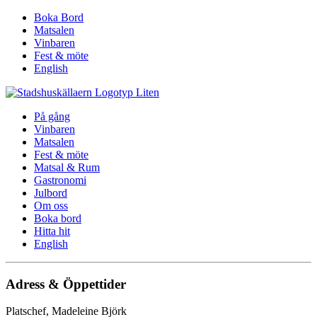
Boka Bord
Matsalen
Vinbaren
Fest & möte
English
På gång
Vinbaren
Matsalen
Fest & möte
Matsal & Rum
Gastronomi
Julbord
Om oss
Boka bord
Hitta hit
English
Adress & Öppettider
Platschef, Madeleine Björk