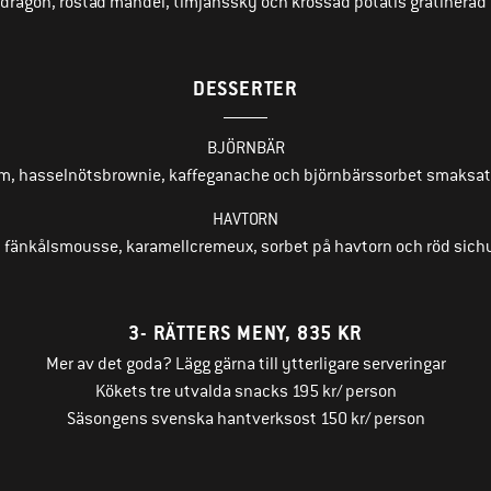
 dragon, rostad mandel, timjanssky och krossad potatis gratinerad
DESSERTER
BJÖRNBÄR
m, hasselnötsbrownie, kaffeganache och björnbärssorbet smaksat
HAVTORN
ch fänkålsmousse, karamellcremeux, sorbet på havtorn och röd sic
3- RÄTTERS MENY, 835 KR
Mer av det goda? Lägg gärna till ytterligare serveringar
Kökets tre utvalda snacks 195 kr/ person
Säsongens svenska hantverksost 150 kr/ person