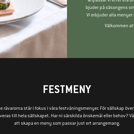
bjuder på säsongens smak
Vi erbjuder alla menyer f
Välkommen att
FESTMENY
råvarorna står i fokus i våra festvåningsmenyer. För sällskap över 8
eras till hela sällskapet. Har ni särskilda önskemål eller behov? V
att skapa en meny som passar just ert arrangemang.