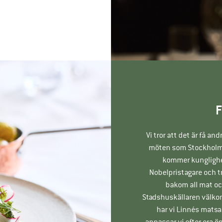
F
Vi tror att det är få 
möten som Stockholms 
kommer kunglighet
Nobelpristagare och t
bakom all mat och
Stadshuskällaren välkomn
har vi Linnés matsal
anpassar vi efter era ö