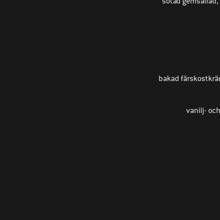
sotad gemsallad,
bakad färskostkrä
vanilj- o