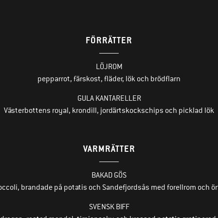
FÖRRÄTTER
LÖJROM
pepparrot, färskost, fläder, lök och brödflarn
GULA KANTARELLER
Västerbottens royal, krondill, jordärtskockschips och picklad lök
VARMRÄTTER
BAKAD GÖS
occoli, brandade på potatis och Sandefjordsås med forellrom och ör
SVENSK BIFF