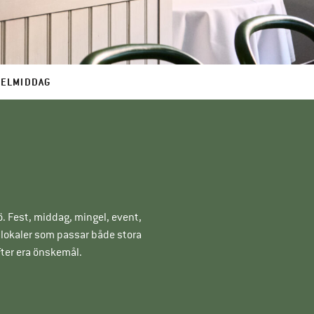
ELMIDDAG
jö. Fest, middag, mingel, event,
stlokaler som passar både stora
fter era önskemål.