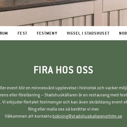
 RUM
FEST
FESTMENY
VIGSEL I STADSHUSET
NOB
FIRA HOS OSS
t eller event blir en minnesvärd upplevelse i historisk och vacker mil
erens eller föreläsning – Stadshuskällaren är en restaurang med fe
 Vi erbjuder flertalet festmenyer och kan även skräddarsy event e
Ring eller maila oss så berättar vi mer.
Välkommen att kontakta
bokning@stadshuskallarensthlm.se