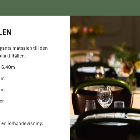
LEN
eganta matsalen till den
a tillfällen.
x 6,40m
,5m
 5m
er
å en förhandsvisning.