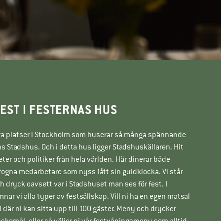
EST I FESTERNAS HUS
andra platser i Stockholm som huserar så många spännande
Stadshus. Och i detta hus ligger Stadshuskällaren. Hit
er och politiker från hela världen. Här dinerar både
rogna medarbetare som nyss fått sin guldklocka. Vi står
 dryck oavsett var i Stadshuset man ses för fest. I
ar vi alla typer av festsällskap. Vill ni ha en egen matsal
 där ni kan sitta upp till 100 gäster. Meny och drycker
nskemål, eller så väljer ni vår festvåningsmeny som alltid