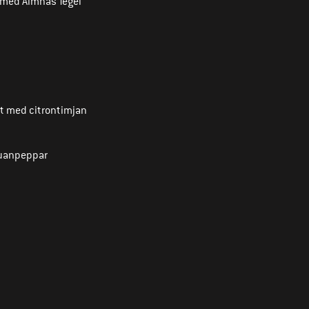
 med Almnäs Tegel
t med citrontimjan
huanpeppar