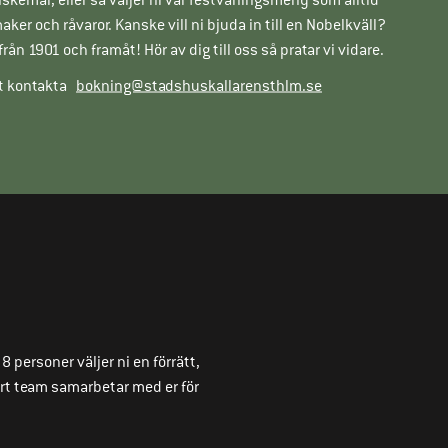
er och råvaror. Kanske vill ni bjuda in till en Nobelkväll?
rån 1901 och framåt! Hör av dig till oss så pratar vi vidare.
 kontakta
bokning@stadshuskallarensthlm.se
 personer väljer ni en förrätt,
årt team samarbetar med er för