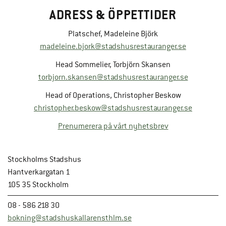
ADRESS & ÖPPETTIDER
Platschef, Madeleine Björk
madeleine.bjork@stadshusrestauranger.se
Head Sommelier, Torbjörn Skansen
torbjorn.skansen@stadshusrestauranger.se
Head of Operations, Christopher Beskow
christopher.beskow@stadshusrestauranger.se
Prenumerera på vårt nyhetsbrev
Stockholms Stadshus
Hantverkargatan 1
105 35 Stockholm
08 - 586 218 30
bokning@stadshuskallarensthlm.se