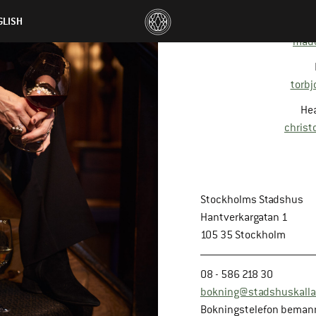
GLISH
made
torb
Hea
christ
Stockholms Stadshus
Hantverkargatan 1
105 35 Stockholm
08 - 586 218 30
bokning@stadshuskalla
Bokningstelefon beman