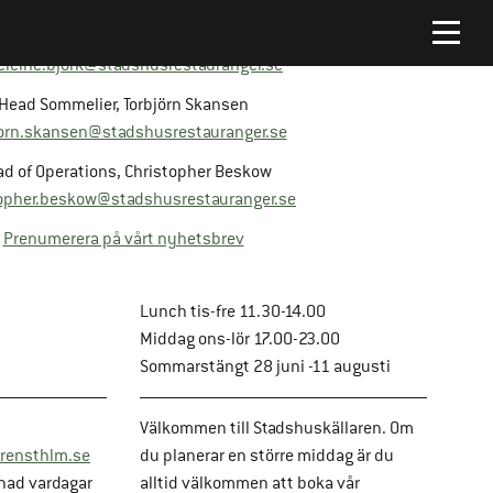
Platschef, Madeleine Björk
leine.bjork@stadshusrestauranger.se
Head Sommelier, Torbjörn Skansen
jorn.skansen@stadshusrestauranger.se
d of Operations, Christopher Beskow
opher.beskow@stadshusrestauranger.se
Prenumerera på vårt nyhetsbrev
Lunch tis-fre 11.30-14.00
Middag ons-lör 17.00-23.00
Sommarstängt 28 juni -11 augusti
Välkommen till Stadshuskällaren. Om
rensthlm.se
du planerar en större middag är du
nad vardagar
alltid välkommen att boka vår