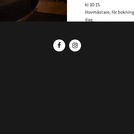
kl 10-15
Hovmästare, för boknin
dag.
08 - 586 218 36