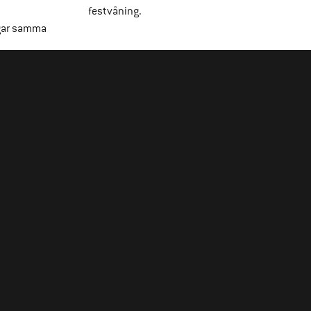
festvåning.
gar samma