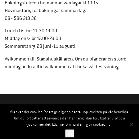
Bokningstelefon bemannad vardagar kl 10-15
Hovmästare, för bokningar samma dag.
08 - 586 218 36
Lunch tis-fre 11.30-14.00
Middag ons-lör 17.00-23.00
Sommarstängt 28 juni -11 augusti
Välkommen till Stadshuskällaren. Om du planerar en större
middag är du alltid välkommen att boka vår festvåning.
Vi använder cookies för att ge dig den bästa upplevelsen på vår hemsida.
Om du fortsätter att använda den här hemsidan förutsätter vi att du
godkänner det. Läs mer om hantering av cookies
här
.
Ok