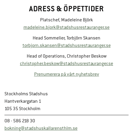
ADRESS & ÖPPETTIDER
Platschef, Madeleine Björk
madeleine.bjork@stadshusrestauranger.se
Head Sommelier, Torbjörn Skansen
torbjorn.skansen@stadshusrestauranger.se
Head of Operations, Christopher Beskow
christopher.beskow@stadshusrestauranger.se
Prenumerera på vårt nyhetsbrev
Stockholms Stadshus
Hantverkargatan 1
105 35 Stockholm
08 - 586 218 30
bokning@stadshuskallarensthlm.se