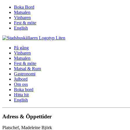
Boka Bord
Matsalen
Vinbaren
Fest & möte
English
På gång
Vinbaren
Matsalen
Fest & möte
Matsal & Rum
Gastronomi
Julbord
Om oss
Boka bord
Hitta hit
English
Adress & Öppettider
Platschef, Madeleine Björk