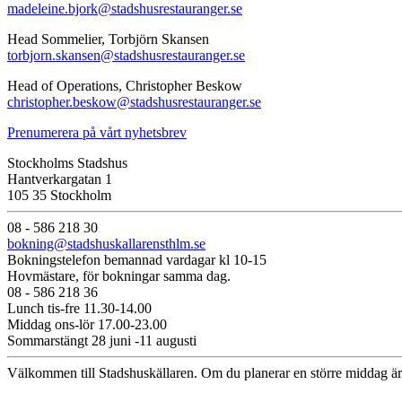
madeleine.bjork@stadshusrestauranger.se
Head Sommelier, Torbjörn Skansen
torbjorn.skansen@stadshusrestauranger.se
Head of Operations, Christopher Beskow
christopher.beskow@stadshusrestauranger.se
Prenumerera på vårt nyhetsbrev
Stockholms Stadshus
Hantverkargatan 1
105 35 Stockholm
08 - 586 218 30
bokning@stadshuskallarensthlm.se
Bokningstelefon bemannad vardagar kl 10-15
Hovmästare, för bokningar samma dag.
08 - 586 218 36
Lunch tis-fre 11.30-14.00
Middag ons-lör 17.00-23.00
Sommarstängt 28 juni -11 augusti
Välkommen till Stadshuskällaren. Om du planerar en större middag är 