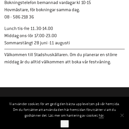
Bokningstelefon bemannad vardagar kl 10-15
Hovmästare, för bokningar samma dag.
08 - 586 218 36
Lunch tis-fre 11.30-14.00
Middag ons-lör 17.00-23.00
Sommarstängt 28 juni -11 augusti
Välkommen till Stadshuskällaren. Om du planerar en större
middag är du alltid välkommen att boka vår festvåning.
Vi använder cookies för att ge dig den bästa upplevelsen på vår hemsida.
Om du fortsätter att använda den här hemsidan förutsätter vi att du
godkänner det. Läs mer om hantering av cookies
här
.
Ok