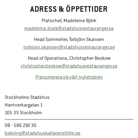
ADRESS & ÖPPETTIDER
Platschef, Madeleine Björk
madeleine.bjork@stadshusrestauranger.se
Head Sommelier, Torbjörn Skansen
torbjorn.skansen@stadshusrestauranger.se
Head of Operations, Christopher Beskow
christopher.beskow@stadshusrestauranger.se
Prenumerera på vårt nyhetsbrev
Stockholms Stadshus
Hantverkargatan 1
105 35 Stockholm
08 - 586 218 30
bokning@stadshuskallarensthlm.se