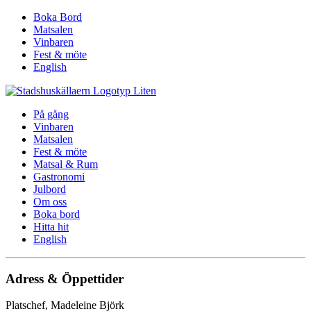
Boka Bord
Matsalen
Vinbaren
Fest & möte
English
På gång
Vinbaren
Matsalen
Fest & möte
Matsal & Rum
Gastronomi
Julbord
Om oss
Boka bord
Hitta hit
English
Adress & Öppettider
Platschef, Madeleine Björk