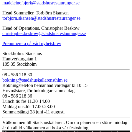
madeleine.bjork@stadshusrestauranger.se
Head Sommelier, Torbjörn Skansen
torbjorn.skansen@stadshusrestauranger.se
Head of Operations, Christopher Beskow
christopher.beskow@stadshusrestauranger.se
Prenumerera på vårt nyhetsbrev
Stockholms Stadshus
Hantverkargatan 1
105 35 Stockholm
08 - 586 218 30
bokning@stadshuskallarensthlm.se
Bokningstelefon bemannad vardagar kl 10-15
Hovmästare, för bokningar samma dag.
08 - 586 218 36
Lunch tis-fre 11.30-14.00
Middag ons-lör 17.00-23.00
Sommarstängt 28 juni -11 augusti
Välkommen till Stadshuskällaren. Om du planerar en större middag
är du alltid välkommen att boka vår festvåning.