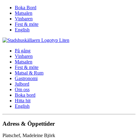
Boka Bord
Matsalen
Vinbaren
Fest & möte
English
På gång
Vinbaren
Matsalen
Fest & möte
Matsal & Rum
Gastronomi
Julbord
Om oss
Boka bord
Hitta hit
English
Adress & Öppettider
Platschef, Madeleine Björk