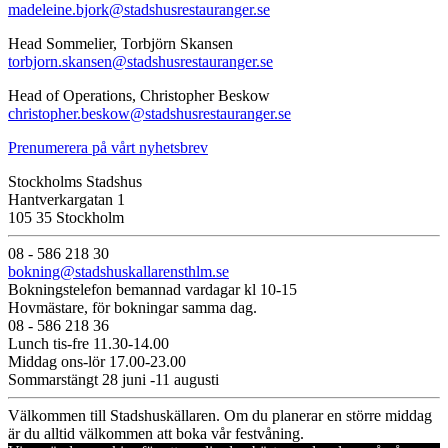
madeleine.bjork@stadshusrestauranger.se
Head Sommelier, Torbjörn Skansen
torbjorn.skansen@stadshusrestauranger.se
Head of Operations, Christopher Beskow
christopher.beskow@stadshusrestauranger.se
Prenumerera på vårt nyhetsbrev
Stockholms Stadshus
Hantverkargatan 1
105 35 Stockholm
08 - 586 218 30
bokning@stadshuskallarensthlm.se
Bokningstelefon bemannad vardagar kl 10-15
Hovmästare, för bokningar samma dag.
08 - 586 218 36
Lunch tis-fre 11.30-14.00
Middag ons-lör 17.00-23.00
Sommarstängt 28 juni -11 augusti
Välkommen till Stadshuskällaren. Om du planerar en större middag
är du alltid välkommen att boka vår festvåning.