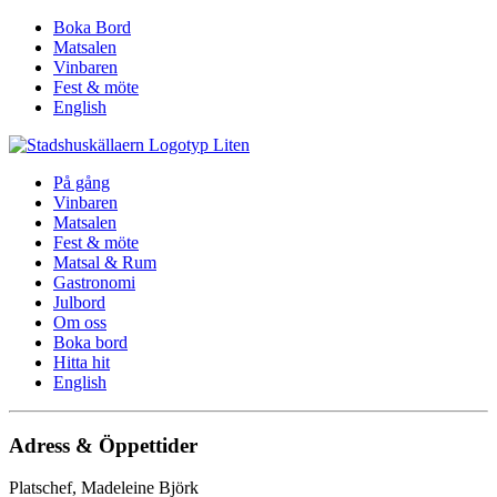
Boka Bord
Matsalen
Vinbaren
Fest & möte
English
På gång
Vinbaren
Matsalen
Fest & möte
Matsal & Rum
Gastronomi
Julbord
Om oss
Boka bord
Hitta hit
English
Adress & Öppettider
Platschef, Madeleine Björk