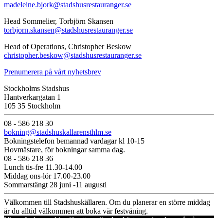
madeleine.bjork@stadshusrestauranger.se
Head Sommelier, Torbjörn Skansen
torbjorn.skansen@stadshusrestauranger.se
Head of Operations, Christopher Beskow
christopher.beskow@stadshusrestauranger.se
Prenumerera på vårt nyhetsbrev
Stockholms Stadshus
Hantverkargatan 1
105 35 Stockholm
08 - 586 218 30
bokning@stadshuskallarensthlm.se
Bokningstelefon bemannad vardagar kl 10-15
Hovmästare, för bokningar samma dag.
08 - 586 218 36
Lunch tis-fre 11.30-14.00
Middag ons-lör 17.00-23.00
Sommarstängt 28 juni -11 augusti
Välkommen till Stadshuskällaren. Om du planerar en större middag
är du alltid välkommen att boka vår festvåning.