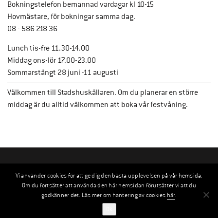
Bokningstelefon bemannad vardagar kl 10-15
Hovmästare, för bokningar samma dag.
08 - 586 218 36
Lunch tis-fre 11.30-14.00
Middag ons-lör 17.00-23.00
Sommarstängt 28 juni -11 augusti
Välkommen till Stadshuskällaren. Om du planerar en större
middag är du alltid välkommen att boka vår festvåning.
Vi använder cookies för att ge dig den bästa upplevelsen på vår hemsida.
Om du fortsätter att använda den här hemsidan förutsätter vi att du
godkänner det. Läs mer om hantering av cookies
här
.
Ok