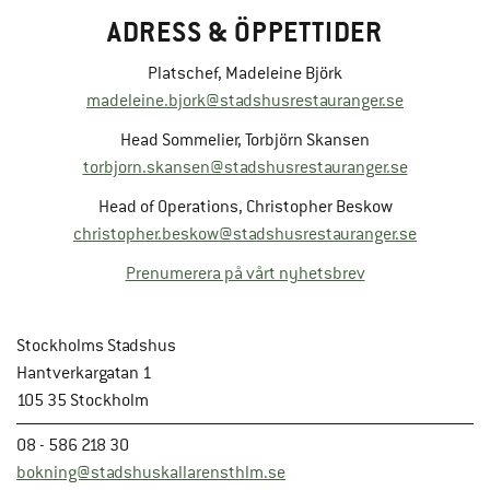
ADRESS & ÖPPETTIDER
Platschef, Madeleine Björk
madeleine.bjork@stadshusrestauranger.se
Head Sommelier, Torbjörn Skansen
torbjorn.skansen@stadshusrestauranger.se
Head of Operations, Christopher Beskow
christopher.beskow@stadshusrestauranger.se
Prenumerera på vårt nyhetsbrev
Stockholms Stadshus
Hantverkargatan 1
105 35 Stockholm
08 - 586 218 30
bokning@stadshuskallarensthlm.se