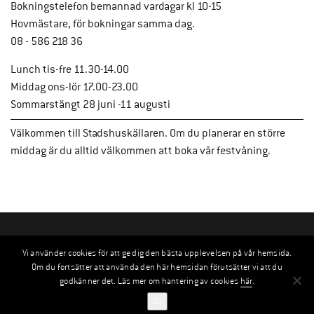
Bokningstelefon bemannad vardagar kl 10-15
Hovmästare, för bokningar samma dag.
08 - 586 218 36
Lunch tis-fre 11.30-14.00
Middag ons-lör 17.00-23.00
Sommarstängt 28 juni -11 augusti
Välkommen till Stadshuskällaren. Om du planerar en större
middag är du alltid välkommen att boka vår festvåning.
Vi använder cookies för att ge dig den bästa upplevelsen på vår hemsida.
Om du fortsätter att använda den här hemsidan förutsätter vi att du
godkänner det. Läs mer om hantering av cookies
här
.
Ok