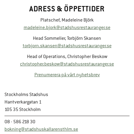
ADRESS & ÖPPETTIDER
Platschef, Madeleine Björk
madeleine.bjork@stadshusrestauranger.se
Head Sommelier, Torbjörn Skansen
torbjorn.skansen@stadshusrestauranger.se
Head of Operations, Christopher Beskow
christopher.beskow@stadshusrestauranger.se
Prenumerera på vårt nyhetsbrev
Stockholms Stadshus
Hantverkargatan 1
105 35 Stockholm
08 - 586 218 30
bokning@stadshuskallarensthlm.se