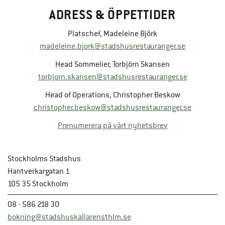
ADRESS & ÖPPETTIDER
Platschef, Madeleine Björk
madeleine.bjork@stadshusrestauranger.se
Head Sommelier, Torbjörn Skansen
torbjorn.skansen@stadshusrestauranger.se
Head of Operations, Christopher Beskow
christopher.beskow@stadshusrestauranger.se
Prenumerera på vårt nyhetsbrev
Stockholms Stadshus
Hantverkargatan 1
105 35 Stockholm
08 - 586 218 30
bokning@stadshuskallarensthlm.se