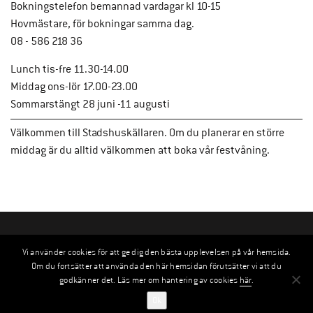
Bokningstelefon bemannad vardagar kl 10-15
Hovmästare, för bokningar samma dag.
08 - 586 218 36
Lunch tis-fre 11.30-14.00
Middag ons-lör 17.00-23.00
Sommarstängt 28 juni -11 augusti
Välkommen till Stadshuskällaren. Om du planerar en större
middag är du alltid välkommen att boka vår festvåning.
Vi använder cookies för att ge dig den bästa upplevelsen på vår hemsida.
Om du fortsätter att använda den här hemsidan förutsätter vi att du
godkänner det. Läs mer om hantering av cookies
här
.
Ok