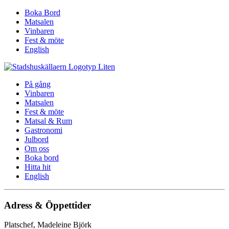
Boka Bord
Matsalen
Vinbaren
Fest & möte
English
På gång
Vinbaren
Matsalen
Fest & möte
Matsal & Rum
Gastronomi
Julbord
Om oss
Boka bord
Hitta hit
English
Adress & Öppettider
Platschef, Madeleine Björk