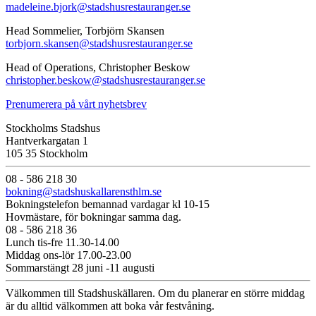
madeleine.bjork@stadshusrestauranger.se
Head Sommelier, Torbjörn Skansen
torbjorn.skansen@stadshusrestauranger.se
Head of Operations, Christopher Beskow
christopher.beskow@stadshusrestauranger.se
Prenumerera på vårt nyhetsbrev
Stockholms Stadshus
Hantverkargatan 1
105 35 Stockholm
08 - 586 218 30
bokning@stadshuskallarensthlm.se
Bokningstelefon bemannad vardagar kl 10-15
Hovmästare, för bokningar samma dag.
08 - 586 218 36
Lunch tis-fre 11.30-14.00
Middag ons-lör 17.00-23.00
Sommarstängt 28 juni -11 augusti
Välkommen till Stadshuskällaren. Om du planerar en större middag
är du alltid välkommen att boka vår festvåning.