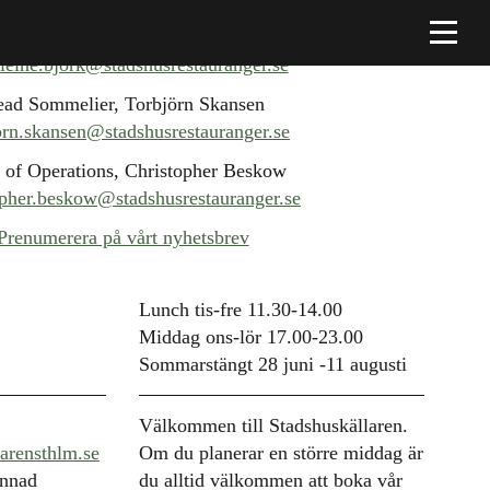
Platschef, Madeleine Björk
eine.bjork@stadshusrestauranger.se
ad Sommelier, Torbjörn Skansen
orn.skansen@stadshusrestauranger.se
 of Operations, Christopher Beskow
opher.beskow@stadshusrestauranger.se
Prenumerera på vårt nyhetsbrev
Lunch tis-fre 11.30-14.00
Middag ons-lör 17.00-23.00
Sommarstängt 28 juni -11 augusti
Välkommen till Stadshuskällaren.
arensthlm.se
Om du planerar en större middag är
annad
du alltid välkommen att boka vår