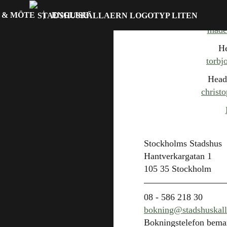
 & MÖTE
ENGLISH
madel
He
torbj
Head
christ
Stockholms Stadshus
Hantverkargatan 1
105 35 Stockholm
08 - 586 218 30
bokning@stadshuskall
Bokningstelefon bem