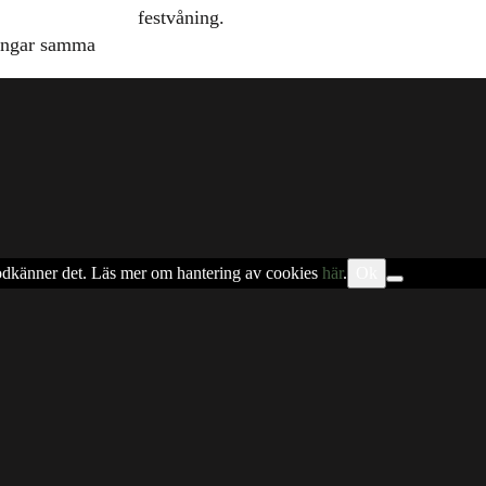
festvåning.
ingar samma
 godkänner det. Läs mer om hantering av cookies
här
.
Ok