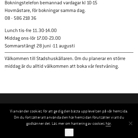
Bokningstelefon bemannad vardagar kl 10-15
Hovmästare, för bokningar samma dag.
08 - 586 218 36
Lunch tis-fre 11.30-14.00
Middag ons-lör 17.00-23.00
Sommarstängt 28 juni -11 augusti
Välkommen till Stadshuskällaren. Om du planerar en större
middag är du alltid välkommen att boka vår festvåning.
Vi använder cookies för att ge dig den bästa upplevelsen på vår hemsida.
Om du fortsätter att använda den här hemsidan förutsätter vi att du
godkänner det. Läs mer om hantering av cookies
här
.
Ok