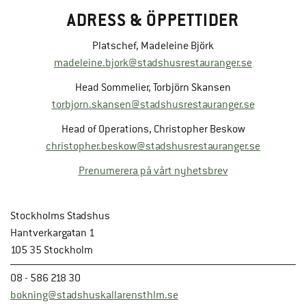
ADRESS & ÖPPETTIDER
Platschef, Madeleine Björk
madeleine.bjork@stadshusrestauranger.se
Head Sommelier, Torbjörn Skansen
torbjorn.skansen@stadshusrestauranger.se
Head of Operations, Christopher Beskow
christopher.beskow@stadshusrestauranger.se
Prenumerera på vårt nyhetsbrev
Stockholms Stadshus
Hantverkargatan 1
105 35 Stockholm
08 - 586 218 30
bokning@stadshuskallarensthlm.se