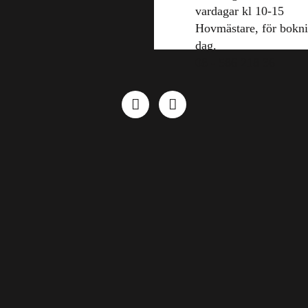
vardagar kl 10-15
Hovmästare, för bokn
dag.
08 - 586 218 36