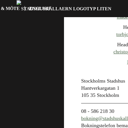
 & MÖTE
ENGLISH
madel
He
torbj
Head
christ
Stockholms Stadshus
Hantverkargatan 1
105 35 Stockholm
08 - 586 218 30
bokning@stadshuskall
Bokningstelefon bem