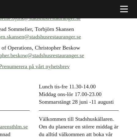
Platschef, Madeleine Björk
eine.bjork@stadshusrestauranger.se
ad Sommelier, Torbjörn Skansen
orn.skansen@stadshusrestauranger.se
 of Operations, Christopher Beskow
opher.beskow@stadshusrestauranger.se
Prenumerera på vårt nyhetsbrev
Lunch tis-fre 11.30-14.00
Middag ons-lör 17.00-23.00
Sommarstängt 28 juni -11 augusti
Välkommen till Stadshuskällaren.
arensthlm.se
Om du planerar en större middag är
annad
du alltid välkommen att boka vår