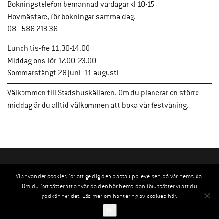
Bokningstelefon bemannad vardagar kl 10-15
Hovmästare, för bokningar samma dag.
08 - 586 218 36
Lunch tis-fre 11.30-14.00
Middag ons-lör 17.00-23.00
Sommarstängt 28 juni -11 augusti
Välkommen till Stadshuskällaren. Om du planerar en större
middag är du alltid välkommen att boka vår festvåning.
Vi använder cookies för att ge dig den bästa upplevelsen på vår hemsida.
Om du fortsätter att använda den här hemsidan förutsätter vi att du
godkänner det. Läs mer om hantering av cookies
här
.
Ok