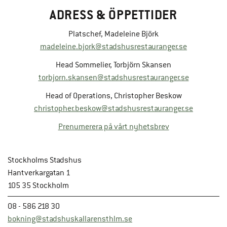
ADRESS & ÖPPETTIDER
Platschef, Madeleine Björk
madeleine.bjork@stadshusrestauranger.se
Head Sommelier, Torbjörn Skansen
torbjorn.skansen@stadshusrestauranger.se
Head of Operations, Christopher Beskow
christopher.beskow@stadshusrestauranger.se
Prenumerera på vårt nyhetsbrev
Stockholms Stadshus
Hantverkargatan 1
105 35 Stockholm
08 - 586 218 30
bokning@stadshuskallarensthlm.se