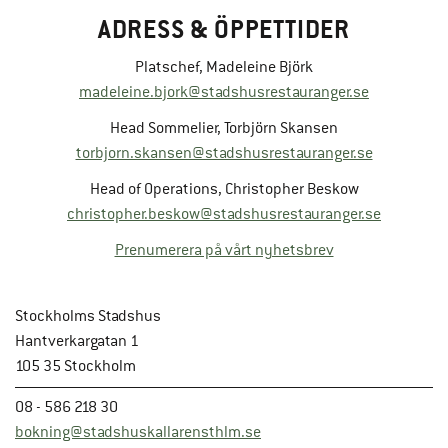
ADRESS & ÖPPETTIDER
Platschef, Madeleine Björk
madeleine.bjork@stadshusrestauranger.se
Head Sommelier, Torbjörn Skansen
torbjorn.skansen@stadshusrestauranger.se
Head of Operations, Christopher Beskow
christopher.beskow@stadshusrestauranger.se
Prenumerera på vårt nyhetsbrev
Stockholms Stadshus
Hantverkargatan 1
105 35 Stockholm
08 - 586 218 30
bokning@stadshuskallarensthlm.se