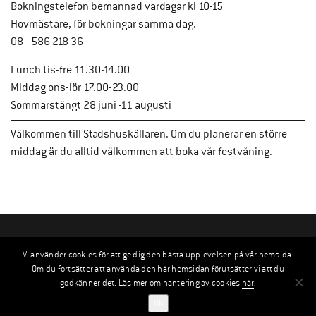
Bokningstelefon bemannad vardagar kl 10-15
Hovmästare, för bokningar samma dag.
08 - 586 218 36
Lunch tis-fre 11.30-14.00
Middag ons-lör 17.00-23.00
Sommarstängt 28 juni -11 augusti
Välkommen till Stadshuskällaren. Om du planerar en större
middag är du alltid välkommen att boka vår festvåning.
Vi använder cookies för att ge dig den bästa upplevelsen på vår hemsida.
Om du fortsätter att använda den här hemsidan förutsätter vi att du
godkänner det. Läs mer om hantering av cookies
här
.
Ok