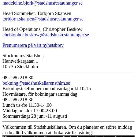
madeleine.bjork@stadshusrestauranger.se
Head Sommelier, Torbjörn Skansen
torbjorn.skansen@stadshusrestauranger.se
Head of Operations, Christopher Beskow
christopher.beskow@stadshusrestauranger.se
Prenumerera på vårt nyhetsbrev
Stockholms Stadshus
Hantverkargatan 1
105 35 Stockholm
08 - 586 218 30
bokning@stadshuskallarensthlm.se
Bokningstelefon bemannad vardagar kl 10-15
Hovmästare, för bokningar samma dag.
08 - 586 218 36
Lunch tis-fre 11.30-14.00
Middag ons-lör 17.00-23.00
Sommarstängt 28 juni -11 augusti
Välkommen till Stadshuskällaren. Om du planerar en större middag
är du alltid välkommen att boka vår festvåning.