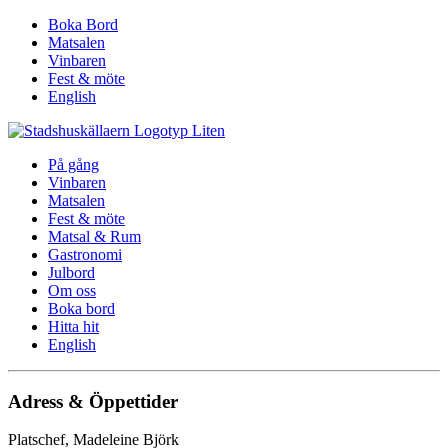
Boka Bord
Matsalen
Vinbaren
Fest & möte
English
På gång
Vinbaren
Matsalen
Fest & möte
Matsal & Rum
Gastronomi
Julbord
Om oss
Boka bord
Hitta hit
English
Adress & Öppettider
Platschef, Madeleine Björk