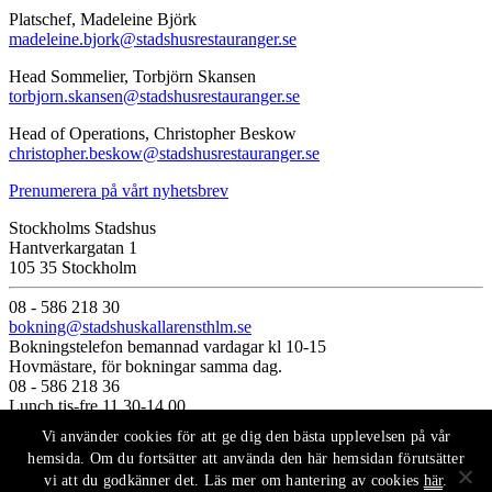
Platschef, Madeleine Björk
madeleine.bjork@stadshusrestauranger.se
Head Sommelier, Torbjörn Skansen
torbjorn.skansen@stadshusrestauranger.se
Head of Operations, Christopher Beskow
christopher.beskow@stadshusrestauranger.se
Prenumerera på vårt nyhetsbrev
Stockholms Stadshus
Hantverkargatan 1
105 35 Stockholm
08 - 586 218 30
bokning@stadshuskallarensthlm.se
Bokningstelefon bemannad vardagar kl 10-15
Hovmästare, för bokningar samma dag.
08 - 586 218 36
Lunch tis-fre 11.30-14.00
Middag ons-lör 17.00-23.00
Vi använder cookies för att ge dig den bästa upplevelsen på vår
Sommarstängt 28 juni -11 augusti
hemsida. Om du fortsätter att använda den här hemsidan förutsätter
vi att du godkänner det. Läs mer om hantering av cookies
här
.
Välkommen till Stadshuskällaren. Om du planerar en större middag