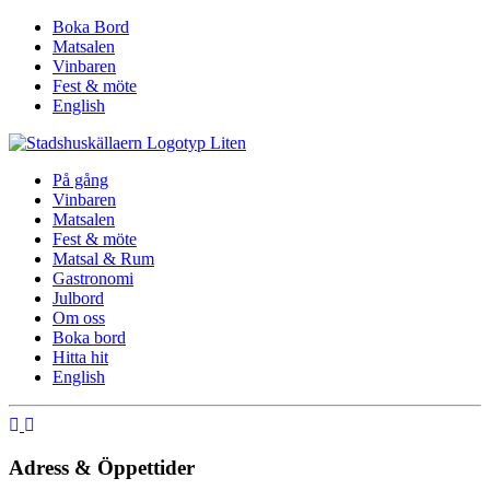
Boka Bord
Matsalen
Vinbaren
Fest & möte
English
På gång
Vinbaren
Matsalen
Fest & möte
Matsal & Rum
Gastronomi
Julbord
Om oss
Boka bord
Hitta hit
English
Adress & Öppettider