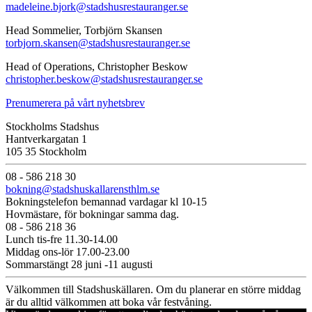
madeleine.bjork@stadshusrestauranger.se
Head Sommelier, Torbjörn Skansen
torbjorn.skansen@stadshusrestauranger.se
Head of Operations, Christopher Beskow
christopher.beskow@stadshusrestauranger.se
Prenumerera på vårt nyhetsbrev
Stockholms Stadshus
Hantverkargatan 1
105 35 Stockholm
08 - 586 218 30
bokning@stadshuskallarensthlm.se
Bokningstelefon bemannad vardagar kl 10-15
Hovmästare, för bokningar samma dag.
08 - 586 218 36
Lunch tis-fre 11.30-14.00
Middag ons-lör 17.00-23.00
Sommarstängt 28 juni -11 augusti
Välkommen till Stadshuskällaren. Om du planerar en större middag
är du alltid välkommen att boka vår festvåning.