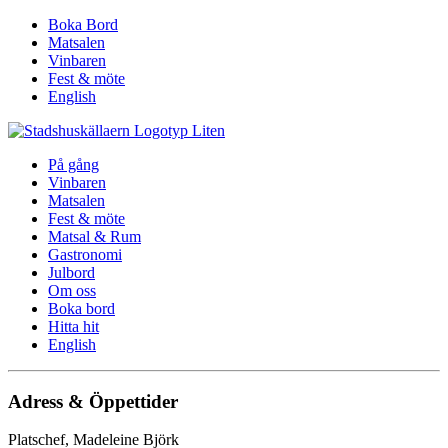
Boka Bord
Matsalen
Vinbaren
Fest & möte
English
På gång
Vinbaren
Matsalen
Fest & möte
Matsal & Rum
Gastronomi
Julbord
Om oss
Boka bord
Hitta hit
English
Adress & Öppettider
Platschef, Madeleine Björk