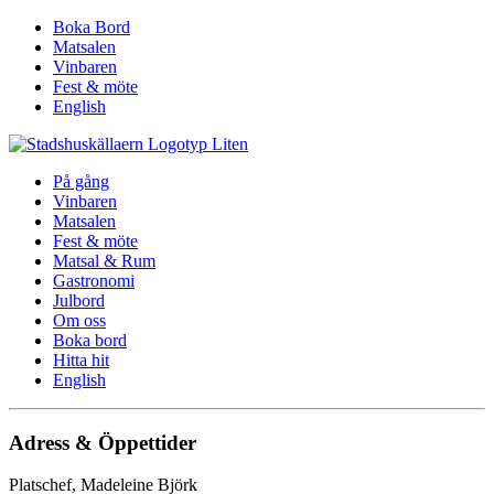
Boka Bord
Matsalen
Vinbaren
Fest & möte
English
På gång
Vinbaren
Matsalen
Fest & möte
Matsal & Rum
Gastronomi
Julbord
Om oss
Boka bord
Hitta hit
English
Adress & Öppettider
Platschef, Madeleine Björk