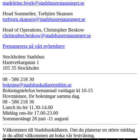
madeleine.bjork@stadshusrestauranger.se
Head Sommelier, Torbjörn Skansen
torbjorn.skansen@stadshusrestauranger.se
Head of Operations, Christopher Beskow
christopher.beskow@stadshusrestauranger.se
Prenumerera på vårt nyhetsbrev
Stockholms Stadshus
Hantverkargatan 1
105 35 Stockholm
08 - 586 218 30
bokning@stadshuskallarensthlm.se
Bokningstelefon bemannad vardagar kl 10-15
Hovmästare, för bokningar samma dag.
08 - 586 218 36
Lunch tis-fre 11.30-14.00
Middag ons-lör 17.00-23.00
Sommarstängt 28 juni -11 augusti
Välkommen till Stadshuskällaren. Om du planerar en större middag
är du alltid välkommen att boka vår festvåning.