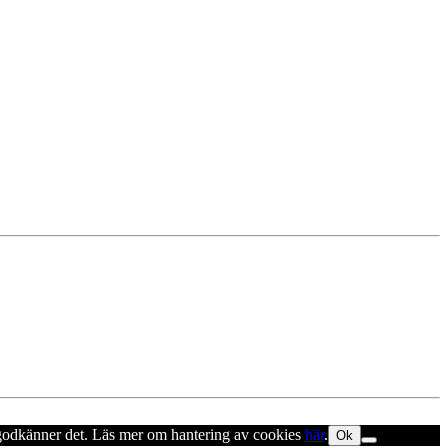
u godkänner det. Läs mer om hantering av cookies
här
.
Ok