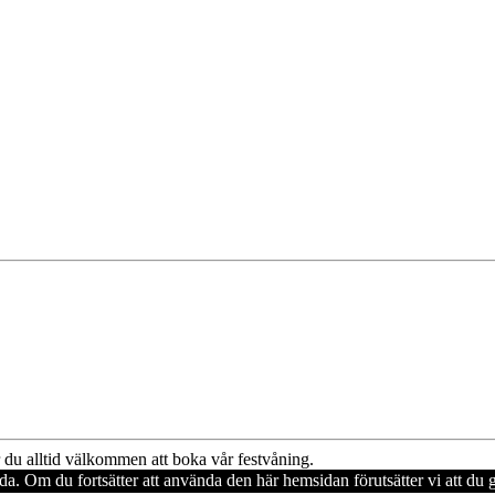
du alltid välkommen att boka vår festvåning.
ida. Om du fortsätter att använda den här hemsidan förutsätter vi att d