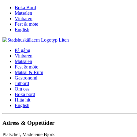
Boka Bord
Matsalen
Vinbaren
Fest & möte
English
På gång
Vinbaren
Matsalen
Fest & möte
Matsal & Rum
Gastronomi
Julbord
Om oss
Boka bord
Hitta hit
English
Adress & Öppettider
Platschef, Madeleine Björk