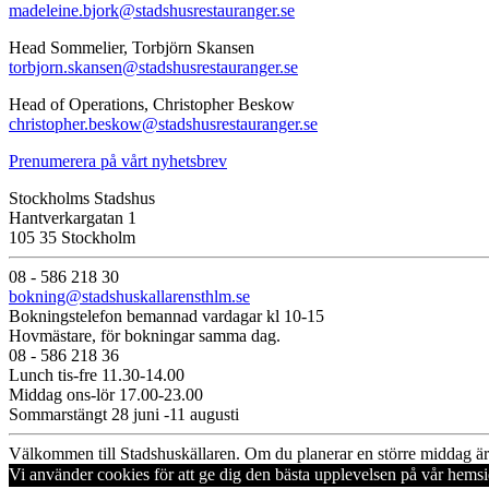
madeleine.bjork@stadshusrestauranger.se
Head Sommelier, Torbjörn Skansen
torbjorn.skansen@stadshusrestauranger.se
Head of Operations, Christopher Beskow
christopher.beskow@stadshusrestauranger.se
Prenumerera på vårt nyhetsbrev
Stockholms Stadshus
Hantverkargatan 1
105 35 Stockholm
08 - 586 218 30
bokning@stadshuskallarensthlm.se
Bokningstelefon bemannad vardagar kl 10-15
Hovmästare, för bokningar samma dag.
08 - 586 218 36
Lunch tis-fre 11.30-14.00
Middag ons-lör 17.00-23.00
Sommarstängt 28 juni -11 augusti
Välkommen till Stadshuskällaren. Om du planerar en större middag är 
Vi använder cookies för att ge dig den bästa upplevelsen på vår hems