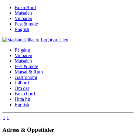
Boka Bord
Matsalen
Vinbaren
Fest & möte
English
På gång
Vinbaren
Matsalen
Fest & möte
Matsal & Rum
Gastronomi
Julbord
Om oss
Boka bord
Hitta hit
English
Adress & Öppettider