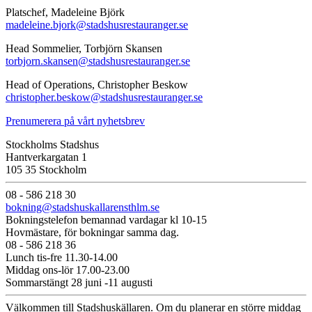
Platschef, Madeleine Björk
madeleine.bjork@stadshusrestauranger.se
Head Sommelier, Torbjörn Skansen
torbjorn.skansen@stadshusrestauranger.se
Head of Operations, Christopher Beskow
christopher.beskow@stadshusrestauranger.se
Prenumerera på vårt nyhetsbrev
Stockholms Stadshus
Hantverkargatan 1
105 35 Stockholm
08 - 586 218 30
bokning@stadshuskallarensthlm.se
Bokningstelefon bemannad vardagar kl 10-15
Hovmästare, för bokningar samma dag.
08 - 586 218 36
Lunch tis-fre 11.30-14.00
Middag ons-lör 17.00-23.00
Sommarstängt 28 juni -11 augusti
Välkommen till Stadshuskällaren. Om du planerar en större middag