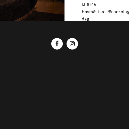
kl 10-15
Hovmästare, för boknin
dag.
08 - 586 218 36