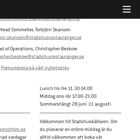
Platschef, Madeleine Björk
leine.bjork@stadshusrestauranger.se
Head Sommelier, Torbjörn Skansen
jorn.skansen@stadshusrestauranger.se
d of Operations, Christopher Beskow
opher.beskow@stadshusrestauranger.se
Prenumerera på vårt nyhetsbrev
Lunch tis-fre 11.30-14.00
Middag ons-lör 17.00-23.00
Sommarstängt 28 juni -11 augusti
Välkommen till Stadshuskällaren. Om
rensthlm.se
du planerar en större middag är du
nad vardagar
alltid välkommen att boka vår