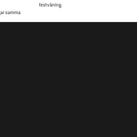
festvåning.
gar samma