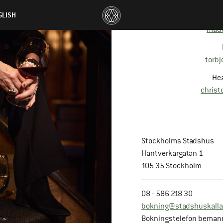
GLISH
made
torb
Hea
christ
Stockholms Stadshus
Hantverkargatan 1
105 35 Stockholm
08 - 586 218 30
bokning@stadshuskalla
Bokningstelefon beman