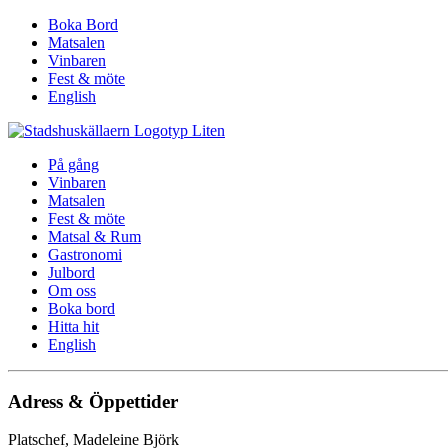
Boka Bord
Matsalen
Vinbaren
Fest & möte
English
På gång
Vinbaren
Matsalen
Fest & möte
Matsal & Rum
Gastronomi
Julbord
Om oss
Boka bord
Hitta hit
English
Adress & Öppettider
Platschef, Madeleine Björk