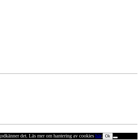
u godkänner det. Läs mer om hantering av cookies
här
.
Ok