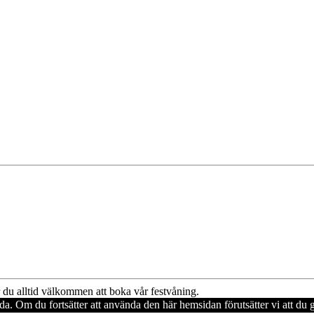
du alltid välkommen att boka vår festvåning.
ida. Om du fortsätter att använda den här hemsidan förutsätter vi att d