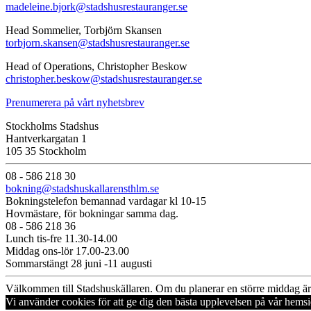
madeleine.bjork@stadshusrestauranger.se
Head Sommelier, Torbjörn Skansen
torbjorn.skansen@stadshusrestauranger.se
Head of Operations, Christopher Beskow
christopher.beskow@stadshusrestauranger.se
Prenumerera på vårt nyhetsbrev
Stockholms Stadshus
Hantverkargatan 1
105 35 Stockholm
08 - 586 218 30
bokning@stadshuskallarensthlm.se
Bokningstelefon bemannad vardagar kl 10-15
Hovmästare, för bokningar samma dag.
08 - 586 218 36
Lunch tis-fre 11.30-14.00
Middag ons-lör 17.00-23.00
Sommarstängt 28 juni -11 augusti
Välkommen till Stadshuskällaren. Om du planerar en större middag är 
Vi använder cookies för att ge dig den bästa upplevelsen på vår hems