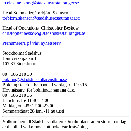
madeleine.bjork@stadshusrestauranger.se
Head Sommelier, Torbjörn Skansen
torbjorn.skansen@stadshusrestauranger.se
Head of Operations, Christopher Beskow
christopher.beskow@stadshusrestauranger.se
Prenumerera på vårt nyhetsbrev
Stockholms Stadshus
Hantverkargatan 1
105 35 Stockholm
08 - 586 218 30
bokning@stadshuskallarensthlm.se
Bokningstelefon bemannad vardagar kl 10-15
Hovmästare, för bokningar samma dag.
08 - 586 218 36
Lunch tis-fre 11.30-14.00
Middag ons-lör 17.00-23.00
Sommarstängt 28 juni -11 augusti
Välkommen till Stadshuskällaren. Om du planerar en större middag
är du alltid välkommen att boka vår festvåning.