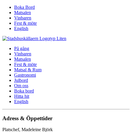
Boka Bord
Matsalen
Vinbaren
Fest & möte
English
På gång
Vinbaren
Matsalen
Fest & möte
Matsal & Rum
Gastronomi
Julbord
Om oss
Boka bord
Hitta hit
English
Adress & Öppettider
Platschef, Madeleine Björk