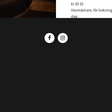
kl 10-15
Hovmästare, för boknin
dag.
08 - 586 218 36