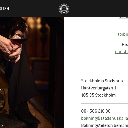
GLISH
made
torb
Hea
christ
Stockholms Stadshus
Hantverkargatan 1
105 35 Stockholm
08 - 586 218 30
bokning@stadshuskalla
Bokningstelefon beman