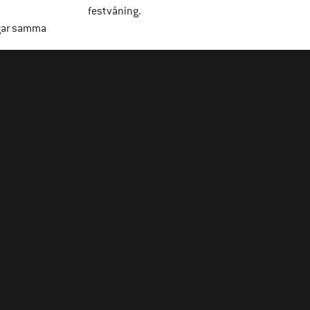
festvåning.
gar samma