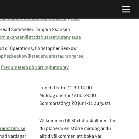
Platschef, Madeleine Björk
leine.bjork@stadshusrestauranger.se
Head Sommelier, Torbjörn Skansen
jorn.skansen@stadshusrestauranger.se
d of Operations, Christopher Beskow
opher.beskow@stadshusrestauranger.se
Prenumerera på vårt nyhetsbrev
Lunch tis-fre 11.30-14.00
Middag ons-lör 17.00-23.00
Sommarstängt 28 juni -11 augusti
Välkommen till Stadshuskällaren. Om
rensthlm.se
du planerar en större middag är du
nad vardagar
alltid välkommen att boka vår