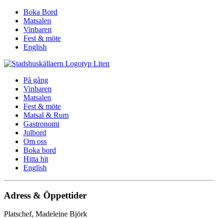
Boka Bord
Matsalen
Vinbaren
Fest & möte
English
På gång
Vinbaren
Matsalen
Fest & möte
Matsal & Rum
Gastronomi
Julbord
Om oss
Boka bord
Hitta hit
English
Adress & Öppettider
Platschef, Madeleine Björk