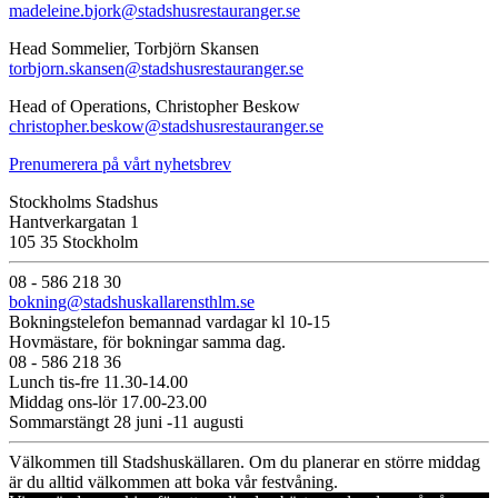
madeleine.bjork@stadshusrestauranger.se
Head Sommelier, Torbjörn Skansen
torbjorn.skansen@stadshusrestauranger.se
Head of Operations, Christopher Beskow
christopher.beskow@stadshusrestauranger.se
Prenumerera på vårt nyhetsbrev
Stockholms Stadshus
Hantverkargatan 1
105 35 Stockholm
08 - 586 218 30
bokning@stadshuskallarensthlm.se
Bokningstelefon bemannad vardagar kl 10-15
Hovmästare, för bokningar samma dag.
08 - 586 218 36
Lunch tis-fre 11.30-14.00
Middag ons-lör 17.00-23.00
Sommarstängt 28 juni -11 augusti
Välkommen till Stadshuskällaren. Om du planerar en större middag
är du alltid välkommen att boka vår festvåning.