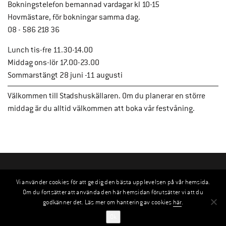
Bokningstelefon bemannad vardagar kl 10-15
Hovmästare, för bokningar samma dag.
08 - 586 218 36
Lunch tis-fre 11.30-14.00
Middag ons-lör 17.00-23.00
Sommarstängt 28 juni -11 augusti
Välkommen till Stadshuskällaren. Om du planerar en större
middag är du alltid välkommen att boka vår festvåning.
Vi använder cookies för att ge dig den bästa upplevelsen på vår hemsida.
Om du fortsätter att använda den här hemsidan förutsätter vi att du
godkänner det. Läs mer om hantering av cookies
här
.
Ok