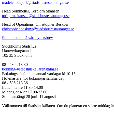
madeleine.bjork@stadshusrestauranger.se
Head Sommelier, Torbjörn Skansen
torbjorn.skansen@stadshusrestauranger.se
Head of Operations, Christopher Beskow
christopher.beskow@stadshusrestauranger.se
Prenumerera på vårt nyhetsbrev
Stockholms Stadshus
Hantverkargatan 1
105 35 Stockholm
08 - 586 218 30
bokning@stadshuskallarensthlm.se
Bokningstelefon bemannad vardagar kl 10-15
Hovmästare, för bokningar samma dag.
08 - 586 218 36
Lunch tis-fre 11.30-14.00
Middag ons-lör 17.00-23.00
Sommarstängt 28 juni -11 augusti
Välkommen till Stadshuskällaren. Om du planerar en större middag är 