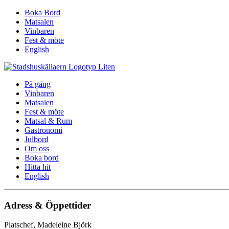
Boka Bord
Matsalen
Vinbaren
Fest & möte
English
På gång
Vinbaren
Matsalen
Fest & möte
Matsal & Rum
Gastronomi
Julbord
Om oss
Boka bord
Hitta hit
English
Adress & Öppettider
Platschef, Madeleine Björk