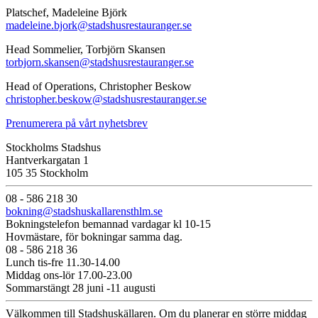
Platschef, Madeleine Björk
madeleine.bjork@stadshusrestauranger.se
Head Sommelier, Torbjörn Skansen
torbjorn.skansen@stadshusrestauranger.se
Head of Operations, Christopher Beskow
christopher.beskow@stadshusrestauranger.se
Prenumerera på vårt nyhetsbrev
Stockholms Stadshus
Hantverkargatan 1
105 35 Stockholm
08 - 586 218 30
bokning@stadshuskallarensthlm.se
Bokningstelefon bemannad vardagar kl 10-15
Hovmästare, för bokningar samma dag.
08 - 586 218 36
Lunch tis-fre 11.30-14.00
Middag ons-lör 17.00-23.00
Sommarstängt 28 juni -11 augusti
Välkommen till Stadshuskällaren. Om du planerar en större middag