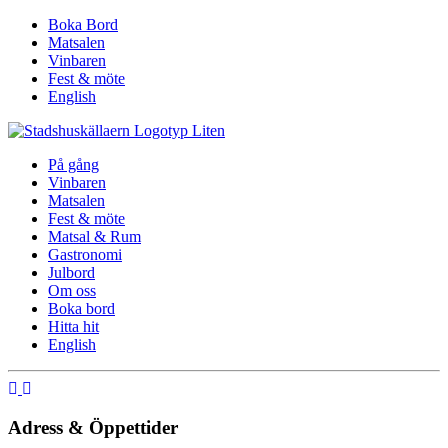
Boka Bord
Matsalen
Vinbaren
Fest & möte
English
På gång
Vinbaren
Matsalen
Fest & möte
Matsal & Rum
Gastronomi
Julbord
Om oss
Boka bord
Hitta hit
English
Adress & Öppettider