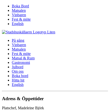
Boka Bord
Matsalen
Vinbaren
Fest & möte
English
På gång
Vinbaren
Matsalen
Fest & möte
Matsal & Rum
Gastronomi
Julbord
Om oss
Boka bord
Hitta hit
English
Adress & Öppettider
Platschef, Madeleine Björk