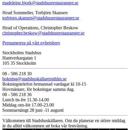
madeleine.bjork@stadshusrestauranger.se
Head Sommelier, Torbjörn Skansen
torbjorn.skansen@stadshusrestauranger.se
Head of Operations, Christopher Beskow
christopher.beskow@stadshusrestauranger.se
Prenumerera på vårt nyhetsbrev
Stockholms Stadshus
Hantverkargatan 1
105 35 Stockholm
08 - 586 218 30
bokning@stadshuskallarensthlm.se
Bokningstelefon bemannad vardagar kl 10-15
Hovmästare, för bokningar samma dag.
08 - 586 218 36
Lunch tis-fre 11.30-14.00
Middag ons-lör 17.00-23.00
Sommarstängt 28 juni -11 augusti
Välkommen till Stadshuskällaren. Om du planerar en större middag
är du alltid välkommen att boka vår festvåning.