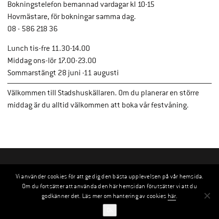
Bokningstelefon bemannad vardagar kl 10-15
Hovmästare, för bokningar samma dag.
08 - 586 218 36
Lunch tis-fre 11.30-14.00
Middag ons-lör 17.00-23.00
Sommarstängt 28 juni -11 augusti
Välkommen till Stadshuskällaren. Om du planerar en större
middag är du alltid välkommen att boka vår festvåning.
Vi använder cookies för att ge dig den bästa upplevelsen på vår hemsida.
Om du fortsätter att använda den här hemsidan förutsätter vi att du
godkänner det. Läs mer om hantering av cookies
här
.
Ok