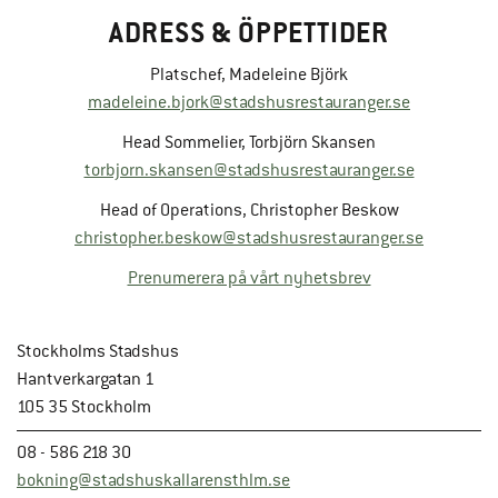
ADRESS & ÖPPETTIDER
Platschef, Madeleine Björk
madeleine.bjork@stadshusrestauranger.se
Head Sommelier, Torbjörn Skansen
torbjorn.skansen@stadshusrestauranger.se
Head of Operations, Christopher Beskow
christopher.beskow@stadshusrestauranger.se
Prenumerera på vårt nyhetsbrev
Stockholms Stadshus
Hantverkargatan 1
105 35 Stockholm
08 - 586 218 30
bokning@stadshuskallarensthlm.se