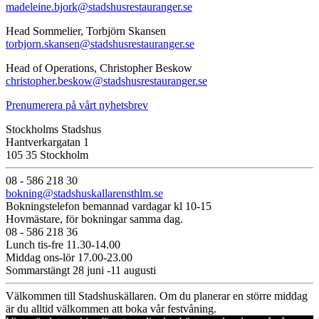
madeleine.bjork@stadshusrestauranger.se
Head Sommelier, Torbjörn Skansen
torbjorn.skansen@stadshusrestauranger.se
Head of Operations, Christopher Beskow
christopher.beskow@stadshusrestauranger.se
Prenumerera på vårt nyhetsbrev
Stockholms Stadshus
Hantverkargatan 1
105 35 Stockholm
08 - 586 218 30
bokning@stadshuskallarensthlm.se
Bokningstelefon bemannad vardagar kl 10-15
Hovmästare, för bokningar samma dag.
08 - 586 218 36
Lunch tis-fre 11.30-14.00
Middag ons-lör 17.00-23.00
Sommarstängt 28 juni -11 augusti
Välkommen till Stadshuskällaren. Om du planerar en större middag
är du alltid välkommen att boka vår festvåning.