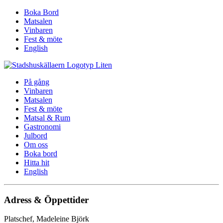
Boka Bord
Matsalen
Vinbaren
Fest & möte
English
På gång
Vinbaren
Matsalen
Fest & möte
Matsal & Rum
Gastronomi
Julbord
Om oss
Boka bord
Hitta hit
English
Adress & Öppettider
Platschef, Madeleine Björk