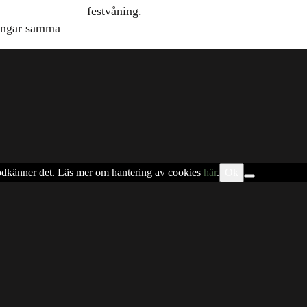
festvåning.
ingar samma
 godkänner det. Läs mer om hantering av cookies
här
.
Ok