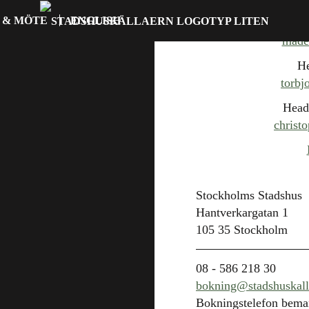
 & MÖTE
ENGLISH
madel
He
torbj
Head
christ
Stockholms Stadshus
Hantverkargatan 1
105 35 Stockholm
08 - 586 218 30
bokning@stadshuskall
Bokningstelefon bem