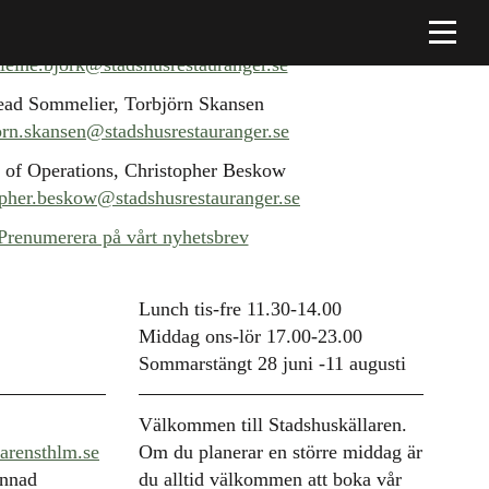
Platschef, Madeleine Björk
eine.bjork@stadshusrestauranger.se
ad Sommelier, Torbjörn Skansen
orn.skansen@stadshusrestauranger.se
 of Operations, Christopher Beskow
opher.beskow@stadshusrestauranger.se
Prenumerera på vårt nyhetsbrev
Lunch tis-fre 11.30-14.00
Middag ons-lör 17.00-23.00
Sommarstängt 28 juni -11 augusti
Välkommen till Stadshuskällaren.
arensthlm.se
Om du planerar en större middag är
annad
du alltid välkommen att boka vår