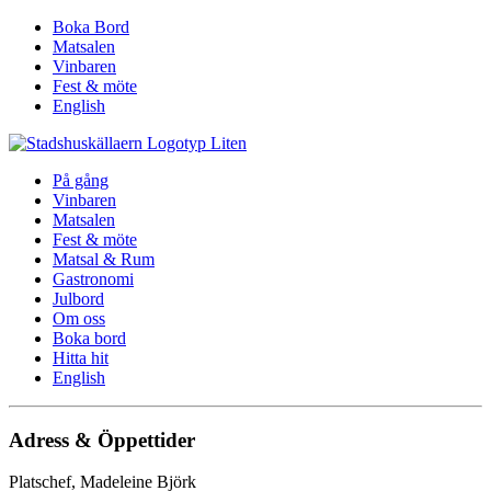
Boka Bord
Matsalen
Vinbaren
Fest & möte
English
På gång
Vinbaren
Matsalen
Fest & möte
Matsal & Rum
Gastronomi
Julbord
Om oss
Boka bord
Hitta hit
English
Adress & Öppettider
Platschef, Madeleine Björk