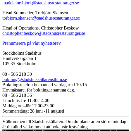
madeleine.bjork@stadshusrestauranger.se
Head Sommelier, Torbjörn Skansen
torbjorn.skansen@stadshusrestauranger.se
Head of Operations, Christopher Beskow
christopher.beskow@stadshusrestauranger.se
Prenumerera på vårt nyhetsbrev
Stockholms Stadshus
Hantverkargatan 1
105 35 Stockholm
08 - 586 218 30
bokning@stadshuskallarensthlm.se
Bokningstelefon bemannad vardagar kl 10-15
Hovmästare, för bokningar samma dag.
08 - 586 218 36
Lunch tis-fre 11.30-14.00
Middag ons-lör 17.00-23.00
Sommarstängt 28 juni -11 augusti
Välkommen till Stadshuskällaren. Om du planerar en större middag
är du alltid välkommen att boka vår festvåning.