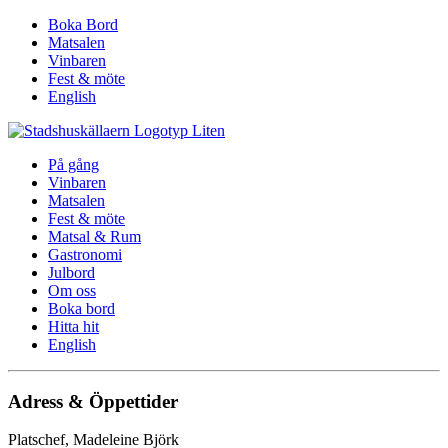
Boka Bord
Matsalen
Vinbaren
Fest & möte
English
På gång
Vinbaren
Matsalen
Fest & möte
Matsal & Rum
Gastronomi
Julbord
Om oss
Boka bord
Hitta hit
English
Adress & Öppettider
Platschef, Madeleine Björk