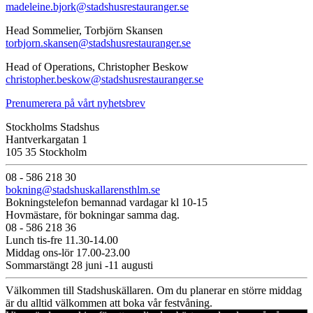
madeleine.bjork@stadshusrestauranger.se
Head Sommelier, Torbjörn Skansen
torbjorn.skansen@stadshusrestauranger.se
Head of Operations, Christopher Beskow
christopher.beskow@stadshusrestauranger.se
Prenumerera på vårt nyhetsbrev
Stockholms Stadshus
Hantverkargatan 1
105 35 Stockholm
08 - 586 218 30
bokning@stadshuskallarensthlm.se
Bokningstelefon bemannad vardagar kl 10-15
Hovmästare, för bokningar samma dag.
08 - 586 218 36
Lunch tis-fre 11.30-14.00
Middag ons-lör 17.00-23.00
Sommarstängt 28 juni -11 augusti
Välkommen till Stadshuskällaren. Om du planerar en större middag
är du alltid välkommen att boka vår festvåning.