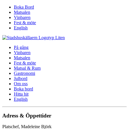
Boka Bord
Matsalen
Vinbaren
Fest & möte
English
På gång
Vinbaren
Matsalen
Fest & möte
Matsal & Rum
Gastronomi
Julbord
Om oss
Boka bord
Hitta hit
English
Adress & Öppettider
Platschef, Madeleine Björk