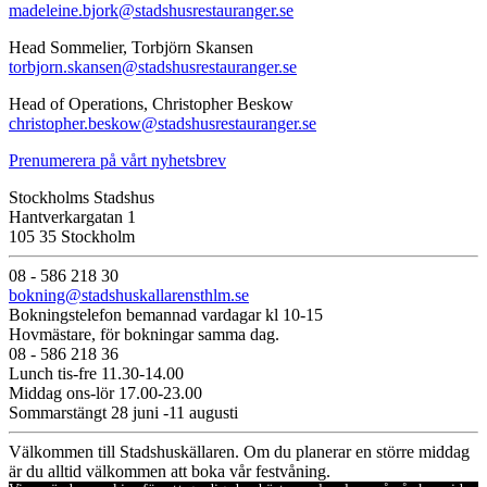
madeleine.bjork@stadshusrestauranger.se
Head Sommelier, Torbjörn Skansen
torbjorn.skansen@stadshusrestauranger.se
Head of Operations, Christopher Beskow
christopher.beskow@stadshusrestauranger.se
Prenumerera på vårt nyhetsbrev
Stockholms Stadshus
Hantverkargatan 1
105 35 Stockholm
08 - 586 218 30
bokning@stadshuskallarensthlm.se
Bokningstelefon bemannad vardagar kl 10-15
Hovmästare, för bokningar samma dag.
08 - 586 218 36
Lunch tis-fre 11.30-14.00
Middag ons-lör 17.00-23.00
Sommarstängt 28 juni -11 augusti
Välkommen till Stadshuskällaren. Om du planerar en större middag
är du alltid välkommen att boka vår festvåning.