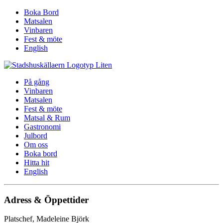
Boka Bord
Matsalen
Vinbaren
Fest & möte
English
På gång
Vinbaren
Matsalen
Fest & möte
Matsal & Rum
Gastronomi
Julbord
Om oss
Boka bord
Hitta hit
English
Adress & Öppettider
Platschef, Madeleine Björk