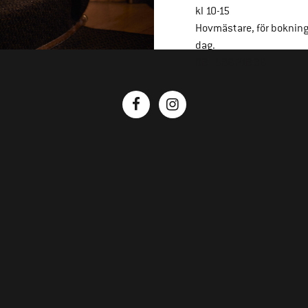
kl 10-15
Hovmästare, för boknin
dag.
08 - 586 218 36