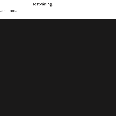
festvåning.
gar samma