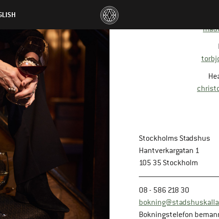
GLISH
made
torb
Hea
christ
Stockholms Stadshus
Hantverkargatan 1
105 35 Stockholm
08 - 586 218 30
bokning@stadshuskalla
Bokningstelefon beman