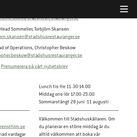
Platschef, Madeleine Björk
leine.bjork@stadshusrestauranger.se
Head Sommelier, Torbjörn Skansen
jorn.skansen@stadshusrestauranger.se
d of Operations, Christopher Beskow
opher.beskow@stadshusrestauranger.se
Prenumerera på vårt nyhetsbrev
Lunch tis-fre 11.30-14.00
Middag ons-lör 17.00-23.00
Sommarstängt 28 juni -11 augusti
Välkommen till Stadshuskällaren. Om
rensthlm.se
du planerar en större middag är du
nad vardagar
alltid välkommen att boka vår