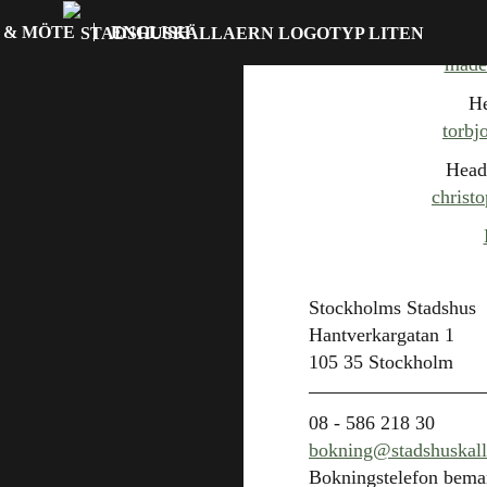
 & MÖTE
ENGLISH
madel
He
torbj
Head
christ
Stockholms Stadshus
Hantverkargatan 1
105 35 Stockholm
08 - 586 218 30
bokning@stadshuskall
Bokningstelefon bem