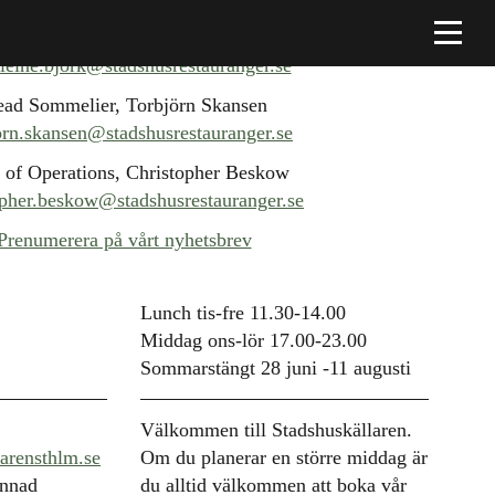
Platschef, Madeleine Björk
eine.bjork@stadshusrestauranger.se
ad Sommelier, Torbjörn Skansen
orn.skansen@stadshusrestauranger.se
 of Operations, Christopher Beskow
opher.beskow@stadshusrestauranger.se
Prenumerera på vårt nyhetsbrev
Lunch tis-fre 11.30-14.00
Middag ons-lör 17.00-23.00
Sommarstängt 28 juni -11 augusti
Välkommen till Stadshuskällaren.
arensthlm.se
Om du planerar en större middag är
annad
du alltid välkommen att boka vår