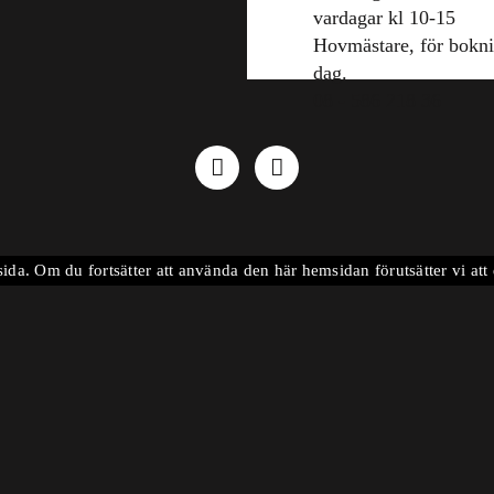
vardagar kl 10-15
Hovmästare, för bokn
dag.
08 - 586 218 36
sida. Om du fortsätter att använda den här hemsidan förutsätter vi a