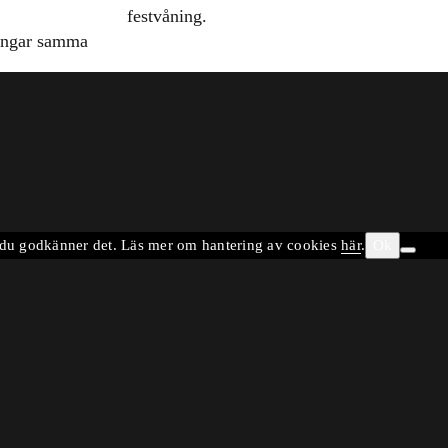
festvåning.
ingar samma
tt du godkänner det. Läs mer om hantering av cookies
här
.
Ok