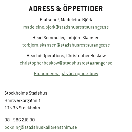
ADRESS & ÖPPETTIDER
Platschef, Madeleine Björk
madeleine.bjork@stadshusrestauranger.se
Head Sommelier, Torbjörn Skansen
torbjorn.skansen@stadshusrestauranger.se
Head of Operations, Christopher Beskow
christopher.beskow@stadshusrestauranger.se
Prenumerera på vårt nyhetsbrev
Stockholms Stadshus
Hantverkargatan 1
105 35 Stockholm
08 - 586 218 30
bokning@stadshuskallarensthlm.se