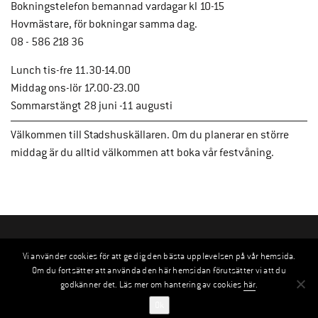
Bokningstelefon bemannad vardagar kl 10-15
Hovmästare, för bokningar samma dag.
08 - 586 218 36
Lunch tis-fre 11.30-14.00
Middag ons-lör 17.00-23.00
Sommarstängt 28 juni -11 augusti
Välkommen till Stadshuskällaren. Om du planerar en större
middag är du alltid välkommen att boka vår festvåning.
Vi använder cookies för att ge dig den bästa upplevelsen på vår hemsida.
Om du fortsätter att använda den här hemsidan förutsätter vi att du
godkänner det. Läs mer om hantering av cookies
här
.
Ok