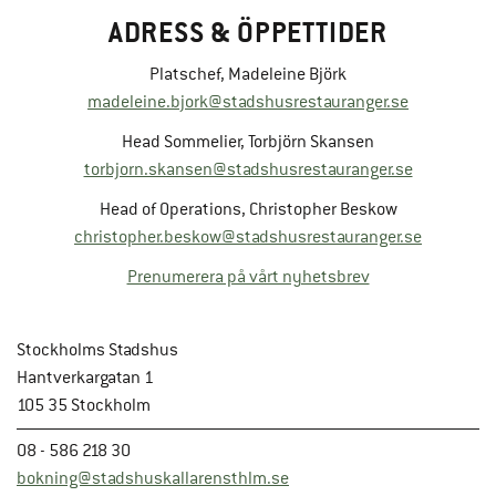
ADRESS & ÖPPETTIDER
Platschef, Madeleine Björk
madeleine.bjork@stadshusrestauranger.se
Head Sommelier, Torbjörn Skansen
torbjorn.skansen@stadshusrestauranger.se
Head of Operations, Christopher Beskow
christopher.beskow@stadshusrestauranger.se
Prenumerera på vårt nyhetsbrev
Stockholms Stadshus
Hantverkargatan 1
105 35 Stockholm
08 - 586 218 30
bokning@stadshuskallarensthlm.se