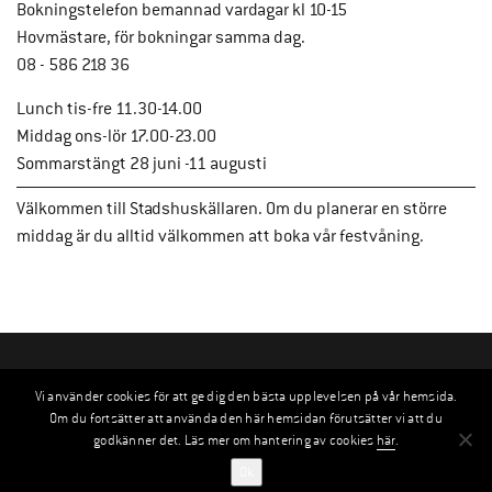
Bokningstelefon bemannad vardagar kl 10-15
Hovmästare, för bokningar samma dag.
08 - 586 218 36
Lunch tis-fre 11.30-14.00
Middag ons-lör 17.00-23.00
Sommarstängt 28 juni -11 augusti
Välkommen till Stadshuskällaren. Om du planerar en större
middag är du alltid välkommen att boka vår festvåning.
Vi använder cookies för att ge dig den bästa upplevelsen på vår hemsida.
Om du fortsätter att använda den här hemsidan förutsätter vi att du
godkänner det. Läs mer om hantering av cookies
här
.
Ok