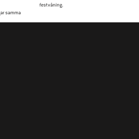
festvåning.
gar samma