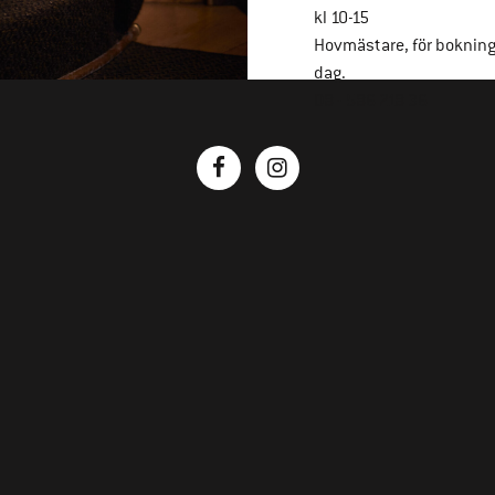
kl 10-15
Hovmästare, för boknin
dag.
08 - 586 218 36