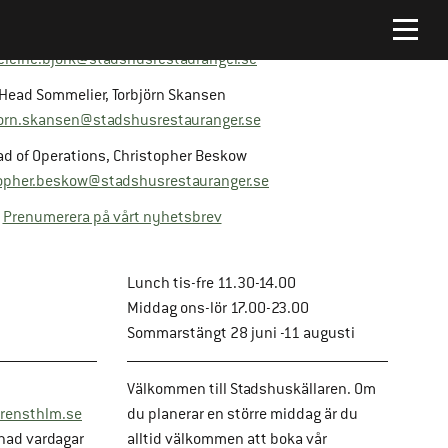
Platschef, Madeleine Björk
leine.bjork@stadshusrestauranger.se
Head Sommelier, Torbjörn Skansen
jorn.skansen@stadshusrestauranger.se
d of Operations, Christopher Beskow
opher.beskow@stadshusrestauranger.se
Prenumerera på vårt nyhetsbrev
Lunch tis-fre 11.30-14.00
Middag ons-lör 17.00-23.00
Sommarstängt 28 juni -11 augusti
Välkommen till Stadshuskällaren. Om
rensthlm.se
du planerar en större middag är du
nad vardagar
alltid välkommen att boka vår