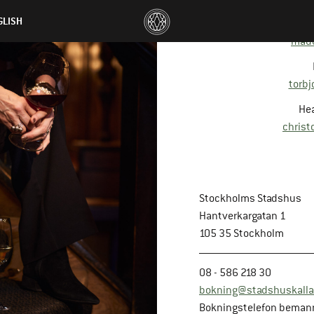
GLISH
made
torb
Hea
christ
Stockholms Stadshus
Hantverkargatan 1
105 35 Stockholm
08 - 586 218 30
bokning@stadshuskalla
Bokningstelefon beman