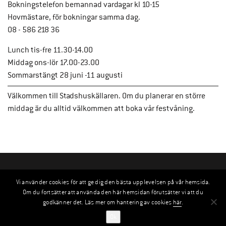
Bokningstelefon bemannad vardagar kl 10-15
Hovmästare, för bokningar samma dag.
08 - 586 218 36
Lunch tis-fre 11.30-14.00
Middag ons-lör 17.00-23.00
Sommarstängt 28 juni -11 augusti
Välkommen till Stadshuskällaren. Om du planerar en större
middag är du alltid välkommen att boka vår festvåning.
Vi använder cookies för att ge dig den bästa upplevelsen på vår hemsida.
Om du fortsätter att använda den här hemsidan förutsätter vi att du
godkänner det. Läs mer om hantering av cookies
här
.
Ok