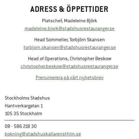
ADRESS & ÖPPETTIDER
Platschef, Madeleine Björk
madeleine.bjork@stadshusrestauranger.se
Head Sommelier, Torbjörn Skansen
torbjorn.skansen@stadshusrestauranger.se
Head of Operations, Christopher Beskow
christopher.beskow@stadshusrestauranger.se
Prenumerera på vårt nyhetsbrev
Stockholms Stadshus
Hantverkargatan 1
105 35 Stockholm
08 - 586 218 30
bokning@stadshuskallarensthlm.se