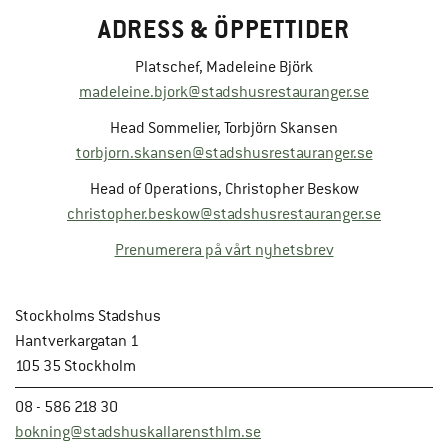
ADRESS & ÖPPETTIDER
Platschef, Madeleine Björk
madeleine.bjork@stadshusrestauranger.se
Head Sommelier, Torbjörn Skansen
torbjorn.skansen@stadshusrestauranger.se
Head of Operations, Christopher Beskow
christopher.beskow@stadshusrestauranger.se
Prenumerera på vårt nyhetsbrev
Stockholms Stadshus
Hantverkargatan 1
105 35 Stockholm
08 - 586 218 30
bokning@stadshuskallarensthlm.se