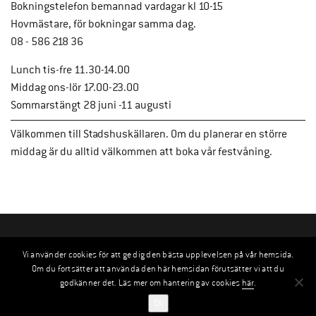
Bokningstelefon bemannad vardagar kl 10-15
Hovmästare, för bokningar samma dag.
08 - 586 218 36
Lunch tis-fre 11.30-14.00
Middag ons-lör 17.00-23.00
Sommarstängt 28 juni -11 augusti
Välkommen till Stadshuskällaren. Om du planerar en större
middag är du alltid välkommen att boka vår festvåning.
Vi använder cookies för att ge dig den bästa upplevelsen på vår hemsida.
Om du fortsätter att använda den här hemsidan förutsätter vi att du
godkänner det. Läs mer om hantering av cookies
här
.
Ok