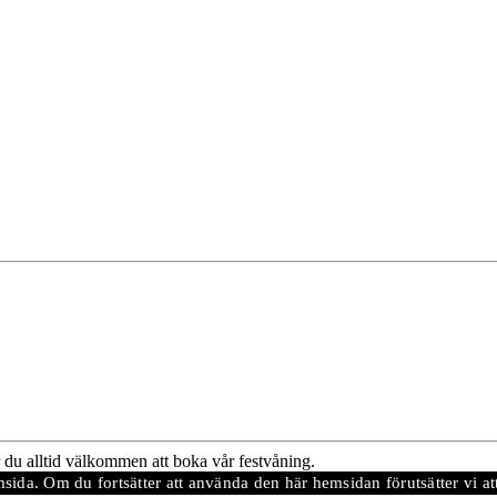
du alltid välkommen att boka vår festvåning.
msida. Om du fortsätter att använda den här hemsidan förutsätter vi 