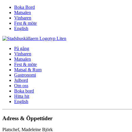
Boka Bord
Matsalen
Vinbaren
Fest & möte
English
På gång
Vinbaren
Matsalen
Fest & möte
Matsal & Rum
Gastronomi
Julbord
Om oss
Boka bord
Hitta hit
English
Adress & Öppettider
Platschef, Madeleine Björk