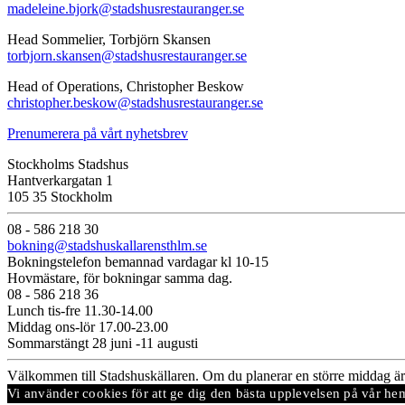
madeleine.bjork@stadshusrestauranger.se
Head Sommelier, Torbjörn Skansen
torbjorn.skansen@stadshusrestauranger.se
Head of Operations, Christopher Beskow
christopher.beskow@stadshusrestauranger.se
Prenumerera på vårt nyhetsbrev
Stockholms Stadshus
Hantverkargatan 1
105 35 Stockholm
08 - 586 218 30
bokning@stadshuskallarensthlm.se
Bokningstelefon bemannad vardagar kl 10-15
Hovmästare, för bokningar samma dag.
08 - 586 218 36
Lunch tis-fre 11.30-14.00
Middag ons-lör 17.00-23.00
Sommarstängt 28 juni -11 augusti
Välkommen till Stadshuskällaren. Om du planerar en större middag är 
Vi använder cookies för att ge dig den bästa upplevelsen på vår he