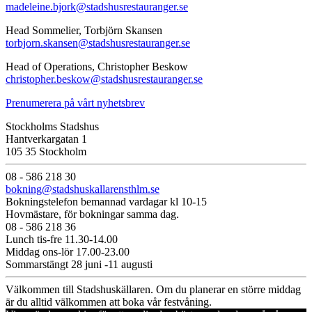
madeleine.bjork@stadshusrestauranger.se
Head Sommelier, Torbjörn Skansen
torbjorn.skansen@stadshusrestauranger.se
Head of Operations, Christopher Beskow
christopher.beskow@stadshusrestauranger.se
Prenumerera på vårt nyhetsbrev
Stockholms Stadshus
Hantverkargatan 1
105 35 Stockholm
08 - 586 218 30
bokning@stadshuskallarensthlm.se
Bokningstelefon bemannad vardagar kl 10-15
Hovmästare, för bokningar samma dag.
08 - 586 218 36
Lunch tis-fre 11.30-14.00
Middag ons-lör 17.00-23.00
Sommarstängt 28 juni -11 augusti
Välkommen till Stadshuskällaren. Om du planerar en större middag
är du alltid välkommen att boka vår festvåning.