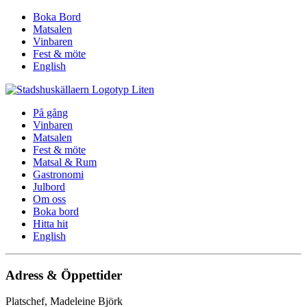
Boka Bord
Matsalen
Vinbaren
Fest & möte
English
På gång
Vinbaren
Matsalen
Fest & möte
Matsal & Rum
Gastronomi
Julbord
Om oss
Boka bord
Hitta hit
English
Adress & Öppettider
Platschef, Madeleine Björk